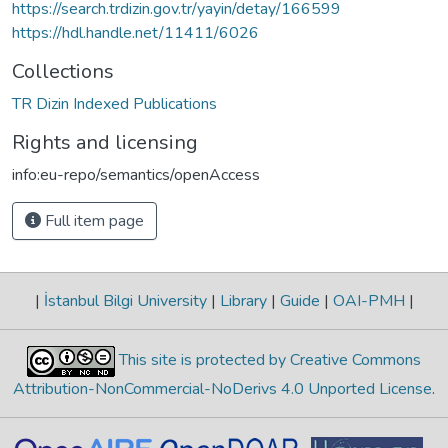
https://search.trdizin.gov.tr/yayin/detay/166599
https://hdl.handle.net/11411/6026
Collections
TR Dizin Indexed Publications
Rights and licensing
info:eu-repo/semantics/openAccess
Full item page
|
İstanbul Bilgi University
|
Library
|
Guide
|
OAI-PMH
|
This site is protected by Creative Commons
Attribution-NonCommercial-NoDerivs 4.0 Unported License
.