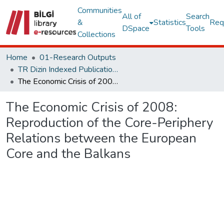
Communities
All of
Search
&
Statistics
Req
DSpace
Tools
Collections
Home
01-Research Outputs
TR Dizin Indexed Publications
The Economic Crisis of 2008: Reproduction of the Core-Periphery Relations between the European Core and the Balkans
The Economic Crisis of 2008:
Reproduction of the Core-Periphery
Relations between the European
Core and the Balkans