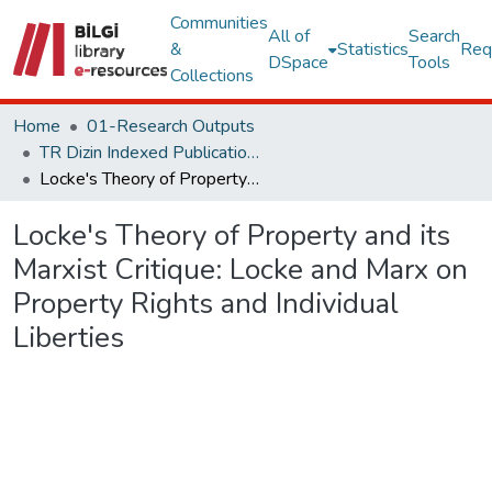
Communities
All of
Search
&
Statistics
Req
DSpace
Tools
Collections
Home
01-Research Outputs
TR Dizin Indexed Publications
Locke's Theory of Property and its Marxist Critique: Locke and Marx on Property Rights and Individual Liberties
Locke's Theory of Property and its
Marxist Critique: Locke and Marx on
Property Rights and Individual
Liberties