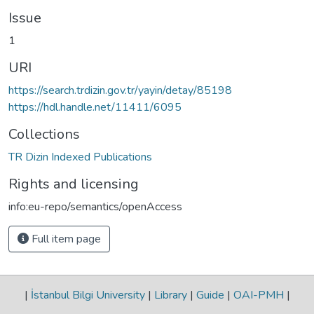
Issue
1
URI
https://search.trdizin.gov.tr/yayin/detay/85198
https://hdl.handle.net/11411/6095
Collections
TR Dizin Indexed Publications
Rights and licensing
info:eu-repo/semantics/openAccess
Full item page
|
İstanbul Bilgi University
|
Library
|
Guide
|
OAI-PMH
|