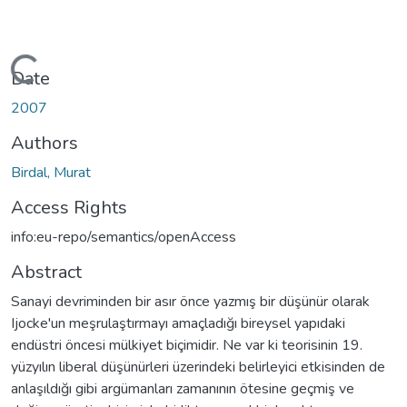
Loading...
Date
2007
Authors
Birdal, Murat
Access Rights
info:eu-repo/semantics/openAccess
Abstract
Sanayi devriminden bir asır önce yazmış bir düşünür olarak
Ijocke'un meşrulaştırmayı amaçladığı bireysel yapıdaki
endüstri öncesi mülkiyet biçimidir. Ne var ki teorisinin 19.
yüzyılın liberal düşünürleri üzerindeki belirleyici etkisinden de
anlaşıldığı gibi argümanları zamanının ötesine geçmiş ve