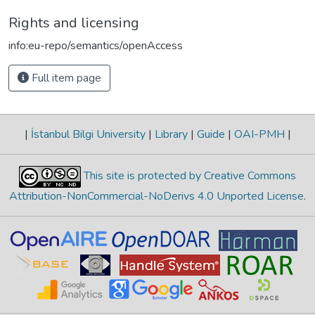
Rights and licensing
info:eu-repo/semantics/openAccess
Full item page
|
İstanbul Bilgi University
|
Library
|
Guide
|
OAI-PMH
|
This site is protected by Creative Commons
Attribution-NonCommercial-NoDerivs 4.0 Unported License
.