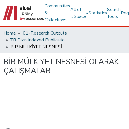
Communities
All of
Search
&
Statistics
Req
DSpace
Tools
Collections
Home
01-Research Outputs
TR Dizin Indexed Publications
BİR MÜLKİYET NESNESİ OLARAK ÇATIŞMALAR
BİR MÜLKİYET NESNESİ OLARAK
ÇATIŞMALAR
Loading...