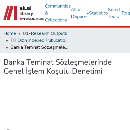
Communities
All of
Search
&
Statistics
Req
DSpace
Tools
Collections
Home
01-Research Outputs
TR Dizin Indexed Publications
Banka Teminat Sözleşmelerinde Genel İşlem Koşulu Denetimi
Banka Teminat Sözleşmelerinde
Genel İşlem Koşulu Denetimi
Loading...