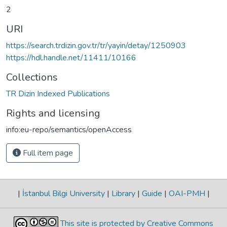
2
URI
https://search.trdizin.gov.tr/tr/yayin/detay/1250903
https://hdl.handle.net/11411/10166
Collections
TR Dizin Indexed Publications
Rights and licensing
info:eu-repo/semantics/openAccess
Full item page
|
İstanbul Bilgi University
|
Library
|
Guide
|
OAI-PMH
|
This site is protected by Creative Commons