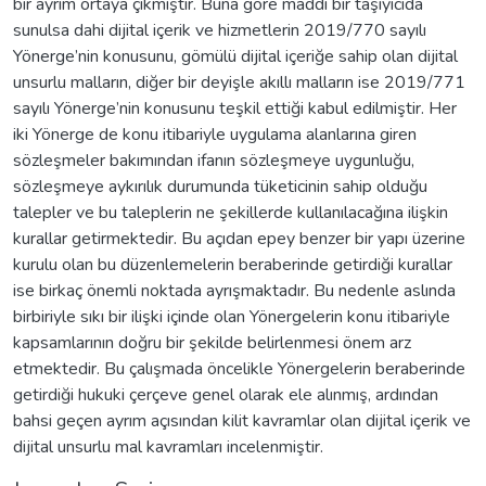
bir ayrım ortaya çıkmıştır. Buna göre maddi bir taşıyıcıda
sunulsa dahi dijital içerik ve hizmetlerin 2019/770 sayılı
Yönerge’nin konusunu, gömülü dijital içeriğe sahip olan dijital
unsurlu malların, diğer bir deyişle akıllı malların ise 2019/771
sayılı Yönerge’nin konusunu teşkil ettiği kabul edilmiştir. Her
iki Yönerge de konu itibariyle uygulama alanlarına giren
sözleşmeler bakımından ifanın sözleşmeye uygunluğu,
sözleşmeye aykırılık durumunda tüketicinin sahip olduğu
talepler ve bu taleplerin ne şekillerde kullanılacağına ilişkin
kurallar getirmektedir. Bu açıdan epey benzer bir yapı üzerine
kurulu olan bu düzenlemelerin beraberinde getirdiği kurallar
ise birkaç önemli noktada ayrışmaktadır. Bu nedenle aslında
birbiriyle sıkı bir ilişki içinde olan Yönergelerin konu itibariyle
kapsamlarının doğru bir şekilde belirlenmesi önem arz
etmektedir. Bu çalışmada öncelikle Yönergelerin beraberinde
getirdiği hukuki çerçeve genel olarak ele alınmış, ardından
bahsi geçen ayrım açısından kilit kavramlar olan dijital içerik ve
dijital unsurlu mal kavramları incelenmiştir.