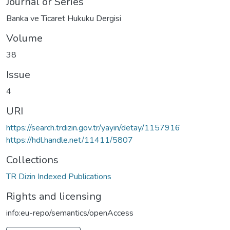
Journal or Series
Banka ve Ticaret Hukuku Dergisi
Volume
38
Issue
4
URI
https://search.trdizin.gov.tr/yayin/detay/1157916
https://hdl.handle.net/11411/5807
Collections
TR Dizin Indexed Publications
Rights and licensing
info:eu-repo/semantics/openAccess