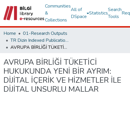
Communities
All of
Search
&
Statistics
Req
DSpace
Tools
Collections
Home
01-Research Outputs
TR Dizin Indexed Publications
AVRUPA BİRLİĞİ TÜKETİCİ HUKUKUNDA YENİ BİR AYRIM: DİJİTAL İÇERİK VE HİZMETLER İLE DİJİTAL UNSURLU MALLAR
AVRUPA BİRLİĞİ TÜKETİCİ
HUKUKUNDA YENİ BİR AYRIM:
DİJİTAL İÇERİK VE HİZMETLER İLE
DİJİTAL UNSURLU MALLAR