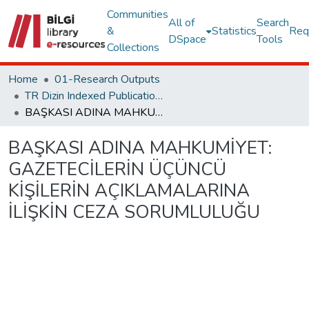
Communities
All of
Search
&
Statistics
Req
DSpace
Tools
Collections
Home
01-Research Outputs
TR Dizin Indexed Publications
BAŞKASI ADINA MAHKUMİYET: GAZETECİLERİN ÜÇÜNCÜ KİŞİLERİN AÇIKLAMALARINA İLİŞKİN CEZA SORUMLULUĞU
BAŞKASI ADINA MAHKUMİYET:
GAZETECİLERİN ÜÇÜNCÜ
KİŞİLERİN AÇIKLAMALARINA
İLİŞKİN CEZA SORUMLULUĞU