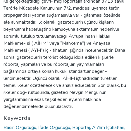
ile gerçekleştirdiği çevri- miçi röportajın ardından 3713 sayılı
Terörle Mücadele Kanunu’nun 7/2. maddesi uyarınca terör
propagandası yapma suçlamasıyla yar - gılanması özelinde
ele alınmaktadır. İlk olarak, gazetecilerin üçüncü kişilerin
beyanlarını haberleştirip kamuoyuna aktarmaları nedeniyle
sorumlu tutulup tutulamayacağı, Avrupa İnsan Hakları
Mahkeme- si (“AİHM” veya “Mahkeme”) ve Anayasa
Mahkemesi (“AYM”) iç - tihatları ışığında incelenecektir. Daha
sonra, gazetecilerin terörist olduğu iddia edilen kişilerle
röportaj yapmaları ve bu röportajları yayımlamaları
bağlamında ortaya konan hukuki standartlar değer -
lendirilecektir. Üçüncü olarak, AİHM içtihadından türetilen
temel ilkeler özetlenecek ve analiz edilecektir. Son olarak, bu
ilkeler doğ- rultusunda, gazeteci Nevşin Mengü’nün
yargılanmasına esas teşkil eden eylemi hakkında
değerlendirmelerde bulunulacaktır.
Keywords
Basın Özgürlüğü, İfade Özgürlüğü, Röportaj, Ai?hm İçtihatları,