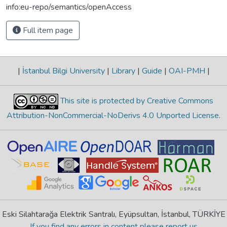
info:eu-repo/semantics/openAccess
Full item page
|
İstanbul Bilgi University
|
Library
|
Guide
|
OAI-PMH
|
This site is protected by Creative Commons
Attribution-NonCommercial-NoDerivs 4.0 Unported License
.
Eski Silahtarağa Elektrik Santralı, Eyüpsultan, İstanbul, TÜRKİYE
If you find any errors in content please report us