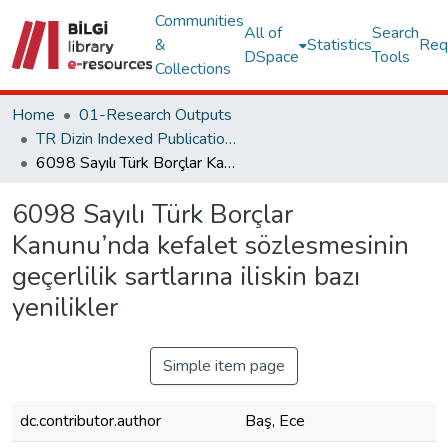
Communities
All of
Search
&
Statistics
Req
DSpace
Tools
Collections
Home
01-Research Outputs
TR Dizin Indexed Publications
6098 Sayılı Türk Borçlar Kanunu’nda kefalet sözlesmesinin geçerlilik sartlarına iliskin bazı yenilikler
6098 Sayılı Türk Borçlar
Kanunu’nda kefalet sözlesmesinin
geçerlilik sartlarına iliskin bazı
yenilikler
Simple item page
dc.contributor.author
Baş, Ece