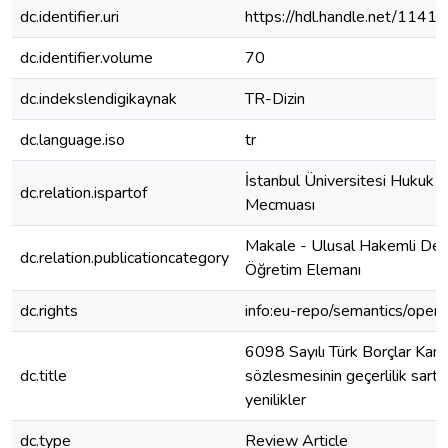
dc.identifier.uri
https://hdl.handle.net/1141
dc.identifier.volume
70
dc.indekslendigikaynak
TR-Dizin
dc.language.iso
tr
İstanbul Üniversitesi Hukuk F
dc.relation.ispartof
Mecmuası
Makale - Ulusal Hakemli Der
dc.relation.publicationcategory
Öğretim Elemanı
dc.rights
info:eu-repo/semantics/open
6098 Sayılı Türk Borçlar Kanu
dc.title
sözlesmesinin geçerlilik sartlar
yenilikler
dc.type
Review Article