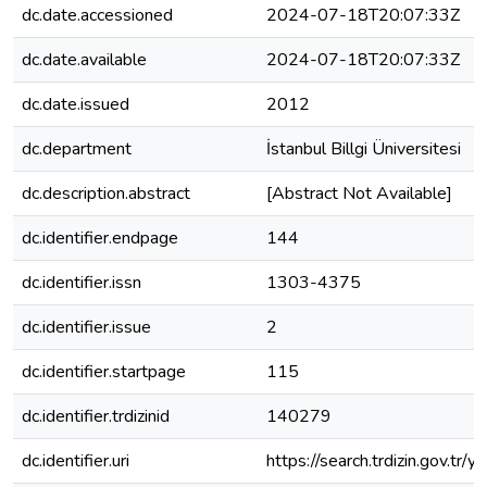
dc.date.accessioned
2024-07-18T20:07:33Z
dc.date.available
2024-07-18T20:07:33Z
dc.date.issued
2012
dc.department
İstanbul Billgi Üniversitesi
dc.description.abstract
[Abstract Not Available]
dc.identifier.endpage
144
dc.identifier.issn
1303-4375
dc.identifier.issue
2
dc.identifier.startpage
115
dc.identifier.trdizinid
140279
dc.identifier.uri
https://search.trdizin.gov.tr