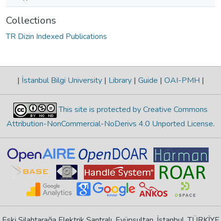
Collections
TR Dizin Indexed Publications
|
İstanbul Bilgi University
|
Library
|
Guide
|
OAI-PMH
|
This site is protected by Creative Commons
Attribution-NonCommercial-NoDerivs 4.0 Unported License
.
Eski Silahtarağa Elektrik Santralı, Eyüpsultan, İstanbul, TÜRKİYE