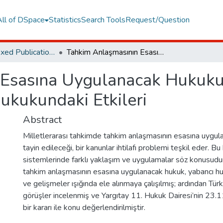
All of DSpace
Statistics
Search Tools
Request/Question
TR Dizin Indexed Publications
Tahkim Anlaşmasının Esasına Uygulanacak Hukukun Tayinindeki Yaklaşımlar ve Türk Hukukundaki Etkileri
Esasına Uygulanacak Hukuku
ukukundaki Etkileri
Abstract
Milletlerarası tahkimde tahkim anlaşmasının esasına uygul
tayin edileceği, bir kanunlar ihtilafı problemi teşkil eder. 
sistemlerinde farklı yaklaşım ve uygulamalar söz konusudu
tahkim anlaşmasının esasına uygulanacak hukuk, yabancı h
ve gelişmeler ışığında ele alınmaya çalışılmış; ardından Tür
görüşler incelenmiş ve Yargıtay 11. Hukuk Dairesi’nin 23.1
bir kararı ile konu değerlendirilmiştir.