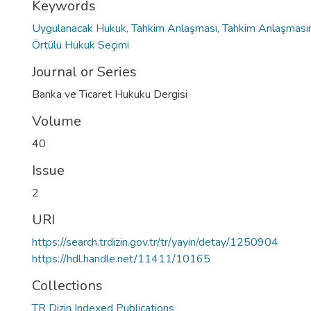
Keywords
Uygulanacak Hukuk, Tahkim Anlaşması, Tahkim Anlaşmasını
Örtülü Hukuk Seçimi
Journal or Series
Banka ve Ticaret Hukuku Dergisi
Volume
40
Issue
2
URI
https://search.trdizin.gov.tr/tr/yayin/detay/1250904
https://hdl.handle.net/11411/10165
Collections
TR Dizin Indexed Publications