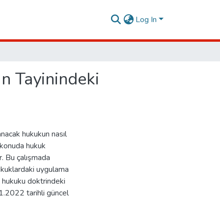
Log In
n Tayinindeki
anacak hukukun nasıl
Bu konuda hukuk
r. Bu çalışmada
ukuklardaki uygulama
k hukuku doktrindeki
1.2022 tarihli güncel