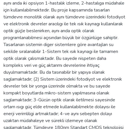
aynı anda iki opsiyon 1-hastalık izleme, 2-hastalıga müdahale
için kullanılabilmektedir. Bu proje kapsamında tasarlan
tümdevre monolitik olarak aynı tümdevre üzerindeki fotodiyot
ve elektronik devreler aracılıgı ile tek ısık kaynagı kullanılarak
optik güçle beslenirken, aynı anda optik olarak
programlanabilmesi açısından büyük bir özgünlüge sahiptir.
Tasarlanan sistemin diger sistemlere göre avantajları su
sekilde sıralanabilir 1-Sistem tek ısık kaynagı ile tamamen
optik olarak çalısmaktadır. Bu sayede nispeten daha
kompleks veri ve güç aktarımı devrelerine ihtiyaç
duyulmamaktadır. Bu da tasınabilir bir yapıya olanak
saglamaktadır; (2) Sistem üzerindeki fotodiyot ve elektronik
devreler tek bir yonga üzerinde olmakta ve bu sayede
kompakt boyutlarda mikro-sistem yapılmasına olanak
saglamaktadır; 3-Gücün optik olarak iletilmesi sayesinde
ortam ısıgı güç elde etmede kullanılabilmekte dolayısı ile
enerji verimliligi artmaktadır; 4-ve aynı sebepten dolayı
uzaktan müdahaleye ve sürekli izlemeye olanak
saglamaktadır. Tümdevre 180nm Standart CMOS teknolojisi