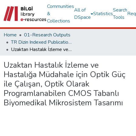
Communities
All of
Search
&
Statistics
Req
DSpace
Tools
Collections
Home
01-Research Outputs
TR Dizin Indexed Publications
Uzaktan Hastalık İzleme ve Hastalığa Müdahale için Optik Güç ile Çalışan, Optik Olarak Programlanabilen CMOS Tabanlı Biyomedikal Mikrosistem Tasarımı
Uzaktan Hastalık İzleme ve
Hastalığa Müdahale için Optik Güç
ile Çalışan, Optik Olarak
Programlanabilen CMOS Tabanlı
Biyomedikal Mikrosistem Tasarımı