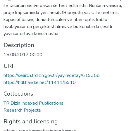
ile tasarlanmıs ve basarı ile test edilmistir. Bunların yanısıra,
proje kapsamında yeni nesil 3B boyutlu yazıcı ile üretilmis
kapasitif basınç dönüstürücüleri ve fiber-optik kablo
hizalayıcılar da gerçeklestirilmis ve bu konularda çesitli
yayınlar ortaya konulmustur.
Description
15.08.2017 00:00
URI
https://search.trdizin.gov.tr/yayin/detay/619358
https://hdl.handle.net/11411/5910
Collections
TR Dizin Indexed Publications
Research Projects
Rights and licensing
info:eu-repo/semantics/openAccess