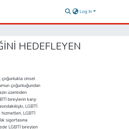
Log In
İĞİNİ HEDEFLEYEN
, çoğunlukla cinsel
oplumun çoğunluğundan
yazın üzerinden
Tİ bireylerin karşı
asındakiilişki, LGBTİ
ık hizmetleri, LGBTİ
lık sigortasına
yede LGBTİ bireyleri