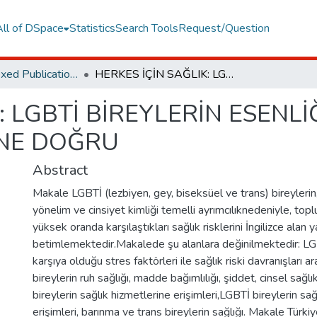
All of DSpace
Statistics
Search Tools
Request/Question
TR Dizin Indexed Publications
HERKES İÇİN SAĞLIK: LGBTİ BİREYLERİN ESENLİĞİNİ HEDEFLEYEN SAĞLIK HİZMETLERİNE DOĞRU
: LGBTİ BİREYLERİN ESENL
İNE DOĞRU
Abstract
Makale LGBTİ (lezbiyen, gey, biseksüel ve trans) bireylerin
yönelim ve cinsiyet kimliği temelli ayrımcılıknedeniyle, t
yüksek oranda karşılaştıkları sağlık risklerini İngilizce alan 
betimlemektedir.Makalede şu alanlara değinilmektedir: LGB
karşıya olduğu stres faktörleri ile sağlık riski davranışları ar
bireylerin ruh sağlığı, madde bağımlılığı, şiddet, cinsel sağl
bireylerin sağlık hizmetlerine erişimleri,LGBTİ bireylerin sağ
erişimleri, barınma ve trans bireylerin sağlığı. Makale Türki