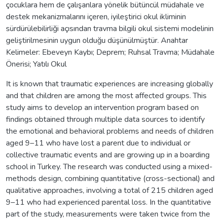
çocuklara hem de çalışanlara yönelik bütüncül müdahale ve
destek mekanizmalarını içeren, iyileştirici okul ikliminin
sürdürülebilirliği açısından travma bilgili okul sistemi modelinin
geliştirilmesinin uygun olduğu düşünülmüştür. Anahtar
Kelimeler: Ebeveyn Kaybı; Deprem; Ruhsal Travma; Müdahale
Önerisi; Yatılı Okul
It is known that traumatic experiences are increasing globally
and that children are among the most affected groups. This
study aims to develop an intervention program based on
findings obtained through multiple data sources to identify
the emotional and behavioral problems and needs of children
aged 9–11 who have lost a parent due to individual or
collective traumatic events and are growing up in a boarding
school in Turkey. The research was conducted using a mixed-
methods design, combining quantitative (cross-sectional) and
qualitative approaches, involving a total of 215 children aged
9–11 who had experienced parental loss. In the quantitative
part of the study, measurements were taken twice from the