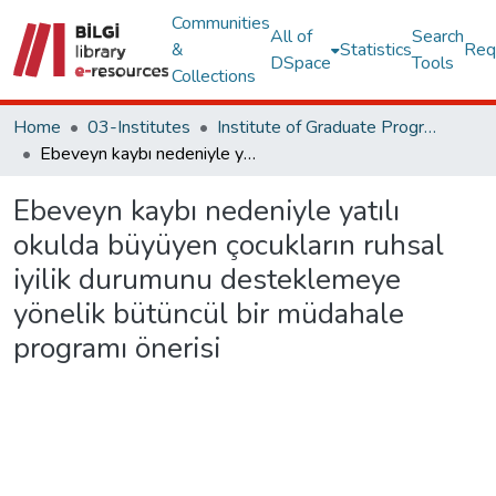
Communities
All of
Search
&
Statistics
Req
DSpace
Tools
Collections
Home
03-Institutes
Institute of Graduate Programs Other Publications Collection
Ebeveyn kaybı nedeniyle yatılı okulda büyüyen çocukların ruhsal iyilik durumunu desteklemeye yönelik bütüncül bir müdahale programı önerisi
Ebeveyn kaybı nedeniyle yatılı
okulda büyüyen çocukların ruhsal
iyilik durumunu desteklemeye
yönelik bütüncül bir müdahale
programı önerisi