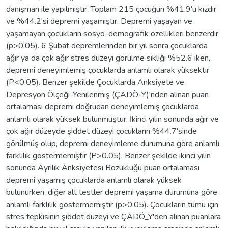
danışman ile yapılmıştır. Toplam 215 çocuğun %41.9'u kızdır
ve %44.2'si depremi yaşamıştır. Depremi yaşayan ve
yaşamayan çocukların sosyo-demografik özellikleri benzerdir
(p>0.05). 6 Şubat depremlerinden bir yıl sonra çocuklarda
ağır ya da çok ağır stres düzeyi görülme sıklığı %52.6 iken,
depremi deneyimlemiş çocuklarda anlamlı olarak yüksektir
(P<0.05). Benzer şekilde Çocuklarda Anksiyete ve
Depresyon Ölçeği-Yenilenmiş (ÇADÖ-Y)'nden alınan puan
ortalaması depremi doğrudan deneyimlemiş çocuklarda
anlamlı olarak yüksek bulunmuştur. İkinci yılın sonunda ağır ve
çok ağır düzeyde şiddet düzeyi çocukların %44.7'sinde
görülmüş olup, depremi deneyimleme durumuna göre anlamlı
farklılık göstermemiştir (P>0.05). Benzer şekilde ikinci yılın
sonunda Ayrılık Anksiyetesi Bozukluğu puan ortalaması
depremi yaşamış çocuklarda anlamlı olarak yüksek
bulunurken, diğer alt testler depremi yaşama durumuna göre
anlamlı farklılık göstermemiştir (p>0.05). Çocukların tümü için
stres tepkisinin şiddet düzeyi ve ÇADÖ_Y'den alınan puanlara