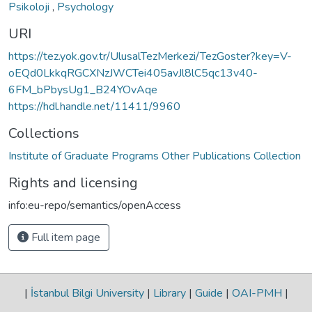
Psikoloji
,
Psychology
URI
https://tez.yok.gov.tr/UlusalTezMerkezi/TezGoster?key=V-
oEQd0LkkqRGCXNzJWCTei405avJl8lC5qc13v40-
6FM_bPbysUg1_B24YOvAqe
https://hdl.handle.net/11411/9960
Collections
Institute of Graduate Programs Other Publications Collection
Rights and licensing
info:eu-repo/semantics/openAccess
Full item page
|
İstanbul Bilgi University
|
Library
|
Guide
|
OAI-PMH
|