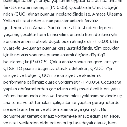
bakıldığında bir yıl arayla yapılan iki uygulama arasında anlamlı
farklılık saptanmamıştır (P>0.05). Çocuklarda Umut Ölçeği'
nden (ÇUÖ) alınan puanlar incelendiğinde ise, Amaca Ulaşma
Yolları alt testinden alınan puanlar anlamlı farklılık
göstermezken Amaca Güdülenme alt testinden depremi
yaşamış çocuklar hem birinci yılın sonunda hem de ikinci yılın
sonunda anlamlı olarak düşük puan almışlardır (P<0.05). Bir
yıl arayla uygulanan puanlar karşılaştırıldığında, tüm çocuklar
için ikinci yılın sonunda puanın anlamlı ölçüde düştüğü
belirlenmiştir (P<0.05). Çoklu analiz sonucuna göre, cinsiyet
ÇTSS-TÖ puanını bağımsız olarak etkilerken, ÇADÖ-Y'yi
cinsiyet ve bölge, ÇUÖ'ni ise cinsiyet ve akademik
performans bağımsız olarak yordamıştır (P<0.05). Çocuklarla
yapılan görüşmelerden çocukların gelişimsel özellikleri, yatılı
eğitim kurumunda olma ve travma bilgili yaklaşım şeklinde üç
ana tema ve alt temaları, çalışanlar ile yapılan görüşmelerde
ise ise 5 ana tema ve alt temaları ortaya çıkmıştır. Bu
görüşmeler tematik analiz yöntemiyle analiz edilmiştir. Nicel
ve nitel verilerden elde edilen bulgulara dayalı olarak, hem