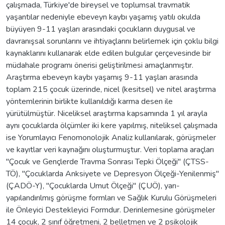
çalışmada, Türkiye'de bireysel ve toplumsal travmatik
yaşantılar nedeniyle ebeveyn kaybı yaşamış yatılı okulda
büyüyen 9-11 yaşları arasındaki çocukların duygusal ve
davranışsal sorunlarını ve ihtiyaçlarını belirlemek için çoklu bilgi
kaynaklarını kullanarak elde edilen bulgular çerçevesinde bir
müdahale programı önerisi geliştirilmesi amaçlanmıştır.
Araştırma ebeveyn kaybı yaşamış 9-11 yaşları arasında
toplam 215 çocuk üzerinde, nicel (kesitsel) ve nitel araştırma
yöntemlerinin birlikte kullanıldığı karma desen ile
yürütülmüştür. Niceliksel araştırma kapsamında 1 yıl arayla
aynı çocuklarda ölçümler iki kere yapılmış, niteliksel çalışmada
ise Yorumlayıcı Fenomonolojik Analiz kullanılarak, görüşmeler
ve kayıtlar veri kaynağını oluşturmuştur. Veri toplama araçları
"Çocuk ve Gençlerde Travma Sonrası Tepki Ölçeği" (ÇTSS-
TÖ), "Çocuklarda Anksiyete ve Depresyon Ölçeği-Yenilenmiş"
(ÇADÖ-Y), "Çocuklarda Umut Ölçeği" (ÇUÖ), yarı-
yapılandırılmış görüşme formları ve Sağlık Kurulu Görüşmeleri
ile Önleyici Destekleyici Formdur. Derinlemesine görüşmeler
14 çocuk, 2 sınıf öğretmeni, 2 belletmen ve 2 psikolojik