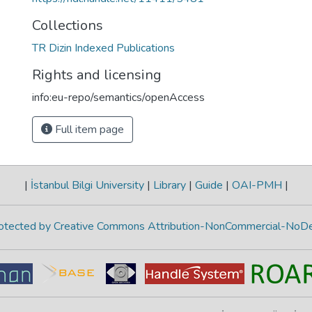
Collections
TR Dizin Indexed Publications
Rights and licensing
info:eu-repo/semantics/openAccess
Full item page
|
İstanbul Bilgi University
|
Library
|
Guide
|
OAI-PMH
|
protected by Creative Commons Attribution-NonCommercial-NoDe