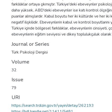
farklılıklar ortaya çıkmıştır. Türkiye'deki ebeveynler psikolo
daha yüksek, ABD'deki ebeveynler ise katı kontrol ölçeği
puanlar almışlardır. Kabul boyutu her iki kültürde ve her iki k
negatif ilişkilidir. Ebeveynlerin kabul ve kontrol boyutlarını
Türkiye içinde bölgesel farklılıklar, ebeveynlerin cinsiyeti, ço
ebeveynlerin eğitim seviyesi ve dikey toplulukçuluk olarak 
Journal or Series
Türk Psikoloji Dergisi
Volume
32
Issue
79
URI
https://search.trdizin.gov.tr/yayin/detay/262193
https://hdl.handle.net/11411/5481