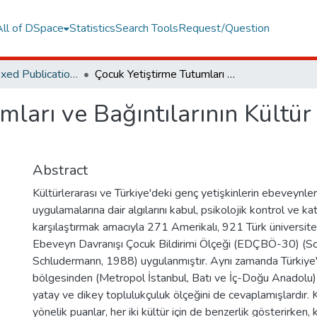
All of DSpace
Statistics
Search Tools
Request/Question
TR Dizin Indexed Publications
Çocuk Yetiştirme Tutumları ve Bağıntılarının Kültür içi ve Kültürlerarası Karşılaştırılması
ları ve Bağıntılarının Kültür 
Abstract
Kültürlerarası ve Türkiye'deki genç yetişkinlerin ebeveynler
uygulamalarına dair algılarını kabul, psikolojik kontrol ve k
karşılaştırmak amacıyla 271 Amerikalı, 921 Türk üniversite
Ebeveyn Davranışı Çocuk Bildirimi Ölçeği (EDÇBÖ-30) (S
Schludermann, 1988) uygulanmıştır. Aynı zamanda Türkiye'n
bölgesinden (Metropol İstanbul, Batı ve İç-Doğu Anadolu) k
yatay ve dikey toplulukçuluk ölçeğini de cevaplamışlardır.
yönelik puanlar, her iki kültür için de benzerlik gösterirken,