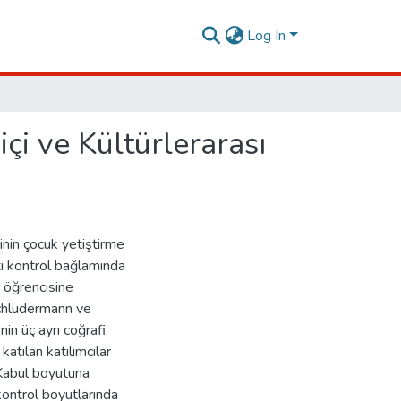
Log In
içi ve Kültürlerarası
inin çocuk yetiştirme
atı kontrol bağlamında
 öğrencisine
chludermann ve
in üç ayrı coğrafi
atılan katılımcılar
 Kabul boyutuna
 kontrol boyutlarında