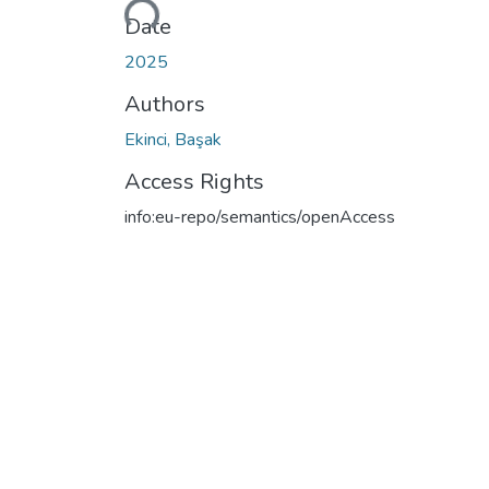
Date
2025
Authors
Ekinci, Başak
Access Rights
info:eu-repo/semantics/openAccess