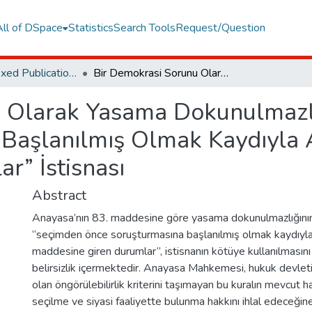
All of DSpace
Statistics
Search Tools
Request/Question
TR Dizin Indexed Publications
Bir Demokrasi Sorunu Olarak Yasama Dokunulmazlığının “Seçimden Önce Soruşturmasına Başlanılmış Olmak Kaydıyla Anayasa’nın 14. Maddesindeki Durumlar” İstisnası
u Olarak Yasama Dokunulmazl
Başlanılmış Olmak Kaydıyla 
r” İstisnası
Abstract
Anayasa’nın 83. maddesine göre yasama dokunulmazlığının 
“seçimden önce soruşturmasına başlanılmış olmak kaydıyl
maddesine giren durumlar”, istisnanın kötüye kullanılmasını 
belirsizlik içermektedir. Anayasa Mahkemesi, hukuk devleti 
olan öngörülebilirlik kriterini taşımayan bu kuralın mevcut 
seçilme ve siyasi faaliyette bulunma hakkını ihlal edeceğine