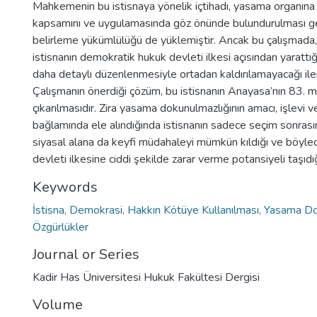
Mahkemenin bu istisnaya yönelik içtihadı, yasama organına 
kapsamını ve uygulamasında göz önünde bulundurulması ger
belirleme yükümlülüğü de yüklemiştir. Ancak bu çalışmada
istisnanın demokratik hukuk devleti ilkesi açısından yarattığı
daha detaylı düzenlenmesiyle ortadan kaldırılamayacağı iler
Çalışmanın önerdiği çözüm, bu istisnanın Anayasa’nın 83.
çıkarılmasıdır. Zira yasama dokunulmazlığının amacı, işlevi ve 
bağlamında ele alındığında istisnanın sadece seçim sonrası
siyasal alana da keyfi müdahaleyi mümkün kıldığı ve böyl
devleti ilkesine ciddi şekilde zarar verme potansiyeli taşıdı
Keywords
İstisna, Demokrasi, Hakkın Kötüye Kullanılması, Yasama Do
Özgürlükler
Journal or Series
Kadir Has Üniversitesi Hukuk Fakültesi Dergisi
Volume