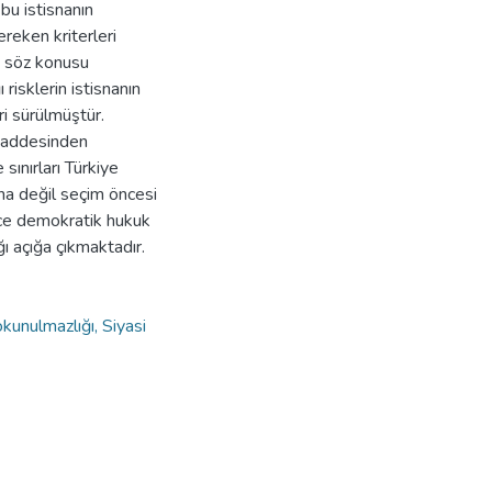
bu istisnanın
eken kriterleri
, söz konusu
 risklerin istisnanın
i sürülmüştür.
 maddesinden
sınırları Türkiye
na değil seçim öncesi
ece demokratik hukuk
ğı açığa çıkmaktadır.
kunulmazlığı, Siyasi