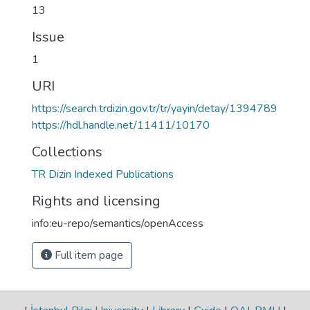
13
Issue
1
URI
https://search.trdizin.gov.tr/tr/yayin/detay/1394789
https://hdl.handle.net/11411/10170
Collections
TR Dizin Indexed Publications
Rights and licensing
info:eu-repo/semantics/openAccess
Full item page