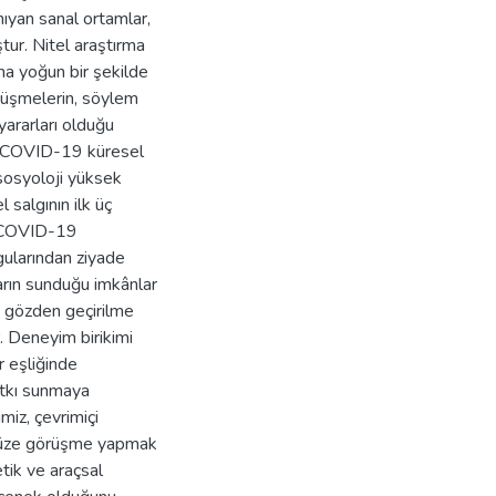
ıyan sanal ortamlar,
tur. Nitel araştırma
ha yoğun bir şekilde
örüşmelerin, söylem
yararları olduğu
ak COVID-19 küresel
 sosyoloji yüksek
 salgının ilk üç
n COVID-19
gularından ziyade
arın sunduğu imkânlar
ın gözden geçirilme
. Deneyim birikimi
r eşliğinde
katkı sunmaya
miz, çevrimiçi
 yüze görüşme yapmak
etik ve araçsal