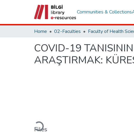
Communities & Collections
Home
02-Faculties
Faculty of Health Sci
COVID-19 TANISINI
ARAŞTIRMAK: KÜRE
Loading...
Files