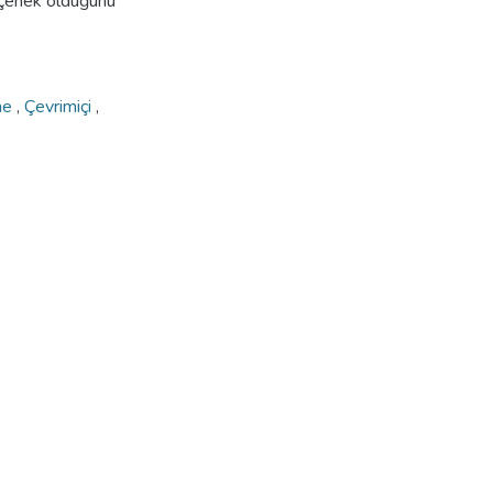
eçenek olduğunu
me
,
Çevrimiçi
,