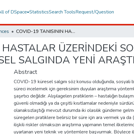
All of DSpace
Statistics
Search Tools
Request/Question
ences
COVID-19 TANISININ HASTALAR ÜZERİNDEKİ SOSYAL ETKİLERİNİ ARAŞTIRMAK: KÜRESEL SALGINDA YENİ ARAŞTIRMA OLANAKLARI
N HASTALAR ÜZERİNDEKİ SO
SEL SALGINDA YENİ ARAŞ
Abstract
COVID-19 küresel salgını söz konusu olduğunda, sosyali bu
süreci incelemek için gereksinim duyulan araştırma yönteml
şaşırtıcı değildir. Alışılagelen pratiklerin – hastalığın bulaşm
güvenli olmadığı ya da çeşitli kısıtlamalar nedeniyle sürdür
olanaksızlaştığı mevcut durumda iki olasılık gündeme gelme
süregelen pratiklere belirsiz bir süre için ara vermek ya da (
ilişkili riskler olmaksızın araştırma yapmanın temel ilkeler
uyarlanan yeni teknik ve yöntemlere başvurmak. Böylece ile