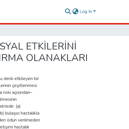
Log In
SYAL ETKİLERİNİ
TIRMA OLANAKLARI
 denli etkileyen bir
erinin çeşitlenmesi
a riski açısından–
ülmesinin
ktedir: (a)
b) bulaşıcı hastalıkla
inden ödün verilmeden
tişimi hastalık