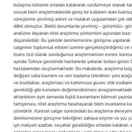
bulaşma risklerini ortadan kaldırarak sürdürmeye olanak tan
sosyal bilim araştırmalarında geniş bir kullanım alanı bulmuş
süreçlerine çevrimiçi anket ve mülakat uygulamaları çok da
dâhil olmuştur. Belirli durumlarda çevrimiçi – görüntülü– g
analizine dayanan nitel araştırma yöntemleri açısından bazı 
düşünülebilir. Bu şekilde derinlemesine görüşme yapılar
salgınının toplumsal etkileri üzerine gerçekleştirdiğimiz ve
lisans tezi olarak sunduğumuz araştırmamızın evreni, küresel
ayında Türkiye genelinde hastanede yatarak tedavi göre
hastalarından oluşturmaktadır. Bu makalede, araştırma bul
değişen saha kavramı ve veri toplama teknikleri, yeni araçl
ve kısıtlılıklar, araştırmacı ve katılımcıya güven, etik kodlar
gerekliliği gibi konuların değerlendirilmesi amaçlanmaktadır
aktarılırken aynı zamanda ilişkili kavramların bilimsel yayınla
tartışılması, nitel araştırma tasarlayacak bilim insanlarına 
yöneliktir. Küresel salgın sürecindeki bu araştırma deneyimi
derinlemesine görüşme tekniğinin; sahaya erişme ve yüz
için maliyeti azaltan, seyahat gerekliliğini ortadan kaldıran, 