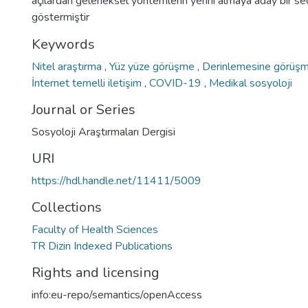
açılardan geleneksel yöntemlerin yerini almaya aday bir s
göstermiştir
Keywords
Nitel araştırma
,
Yüz yüze görüşme
,
Derinlemesine görüş
İnternet temelli iletişim
,
COVID-19
,
Medikal sosyoloji
Journal or Series
Sosyoloji Araştırmaları Dergisi
URI
https://hdl.handle.net/11411/5009
Collections
Faculty of Health Sciences
TR Dizin Indexed Publications
Rights and licensing
info:eu-repo/semantics/openAccess