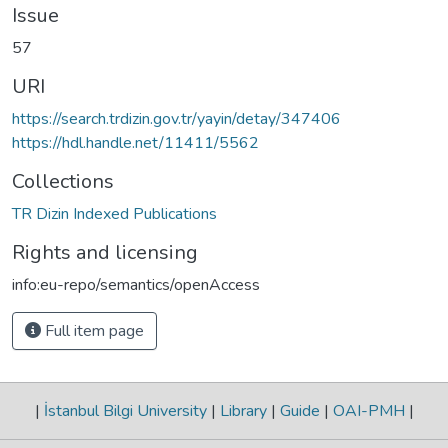
Issue
57
URI
https://search.trdizin.gov.tr/yayin/detay/347406
https://hdl.handle.net/11411/5562
Collections
TR Dizin Indexed Publications
Rights and licensing
info:eu-repo/semantics/openAccess
Full item page
|
İstanbul Bilgi University
|
Library
|
Guide
|
OAI-PMH
|