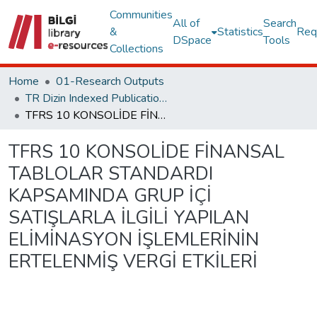
Communities
All of
Search
&
Statistics
Req
DSpace
Tools
Collections
Home
01-Research Outputs
TR Dizin Indexed Publications
TFRS 10 KONSOLİDE FİNANSAL TABLOLAR STANDARDI KAPSAMINDA GRUP İÇİ SATIŞLARLA İLGİLİ YAPILAN ELİMİNASYON İŞLEMLERİNİN ERTELENMİŞ VERGİ ETKİLERİ
TFRS 10 KONSOLİDE FİNANSAL
TABLOLAR STANDARDI
KAPSAMINDA GRUP İÇİ
SATIŞLARLA İLGİLİ YAPILAN
ELİMİNASYON İŞLEMLERİNİN
ERTELENMİŞ VERGİ ETKİLERİ