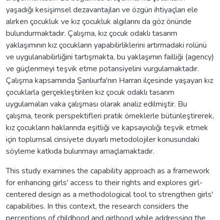
yaşadığı kesişimsel dezavantajları ve özgün ihtiyaçları ele
alırken çocukluk ve kız çocukluk algılarını da göz önünde
bulundurmaktadır. Çalışma, kız çocuk odaklı tasarım
yaklaşımının kız çocukların yapabilirliklerini artırmadaki rolünü
ve uygulanabilirliğini tartışmakta, bu yaklaşımın failliği (agency)
ve güçlenmeyi teşvik etme potansiyelini vurgulamaktadır.
Çalışma kapsamında Şanlıurfa'nın Harran ilçesinde yaşayan kız
çocuklarla gerçekleştirilen kız çocuk odaklı tasarım
uygulamaları vaka çalışması olarak analiz edilmiştir. Bu
çalışma, teorik perspektifleri pratik örneklerle bütünleştirerek,
kız çocukların haklarında eşitliği ve kapsayıcılığı teşvik etmek
için toplumsal cinsiyete duyarlı metodolojiler konusundaki
söyleme katkıda bulunmayı amaçlamaktadır.
This study examines the capability approach as a framework
for enhancing girls' access to their rights and explores girl-
centered design as a methodological tool to strengthen girls'
capabilities. In this context, the research considers the
perceptions of childhood and girlhood while addressing the