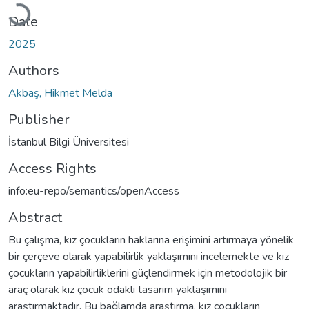
Loading...
Date
2025
Authors
Akbaş, Hikmet Melda
Publisher
İstanbul Bilgi Üniversitesi
Access Rights
info:eu-repo/semantics/openAccess
Abstract
Bu çalışma, kız çocukların haklarına erişimini artırmaya yönelik
bir çerçeve olarak yapabilirlik yaklaşımını incelemekte ve kız
çocukların yapabilirliklerini güçlendirmek için metodolojik bir
araç olarak kız çocuk odaklı tasarım yaklaşımını
araştırmaktadır. Bu bağlamda araştırma, kız çocukların