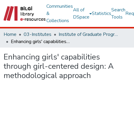
Communities
All of
Search
&
Statistics
Req
DSpace
Tools
Collections
Home
03-Institutes
Institute of Graduate Programs Other Publications Collection
Enhancing girls' capabilities through girl-centered design: A methodological approach
Enhancing girls' capabilities
through girl-centered design: A
methodological approach