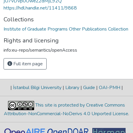
jU7vDVp0OweZ2dMjL92Q
https://hdl.handle.net/11411/9868
Collections
Institute of Graduate Programs Other Publications Collection
Rights and licensing
info:eu-repo/semantics/openAccess
Full item page
|
İstanbul Bilgi University
|
Library
|
Guide
|
OAI-PMH
|
This site is protected by Creative Commons
Attribution-NonCommercial-NoDerivs 4.0 Unported License
.