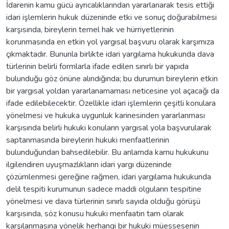
İdarenin kamu gücü ayrıcalıklarından yararlanarak tesis ettiği
idari işlemlerin hukuk düzeninde etki ve sonuç doğurabilmesi
karşısında, bireylerin temel hak ve hürriyetlerinin
korunmasında en etkin yol yargısal başvuru olarak karşımıza
çıkmaktadır. Bununla birlikte idari yargılama hukukunda dava
türlerinin belirli formlarla ifade edilen sınırlı bir yapıda
bulunduğu göz önüne alındığında; bu durumun bireylerin etkin
bir yargısal yoldan yararlanamaması neticesine yol açacağı da
ifade edilebilecektir. Özellikle idari işlemlerin çeşitli konulara
yönelmesi ve hukuka uygunluk karinesinden yararlanması
karşısında belirli hukuki konuların yargısal yola başvurularak
saptanmasında bireylerin hukuki menfaatlerinin
bulunduğundan bahsedilebilir. Bu anlamda kamu hukukunu
ilgilendiren uyuşmazlıkların idari yargı düzeninde
çözümlenmesi gereğine rağmen, idari yargılama hukukunda
delil tespiti kurumunun sadece maddi olguların tespitine
yönelmesi ve dava türlerinin sınırlı sayıda olduğu görüşü
karşısında, söz konusu hukuki menfaatin tam olarak
karşılanmasına yönelik herhangi bir hukuki müessesenin