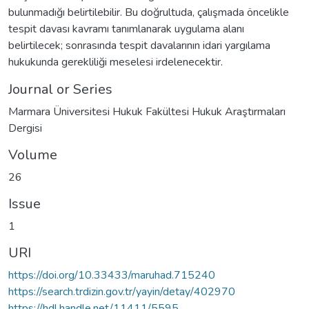
bulunmadığı belirtilebilir. Bu doğrultuda, çalışmada öncelikle
tespit davası kavramı tanımlanarak uygulama alanı
belirtilecek; sonrasında tespit davalarının idari yargılama
hukukunda gerekliliği meselesi irdelenecektir.
Journal or Series
Marmara Üniversitesi Hukuk Fakültesi Hukuk Araştırmaları
Dergisi
Volume
26
Issue
1
URI
https://doi.org/10.33433/maruhad.715240
https://search.trdizin.gov.tr/yayin/detay/402970
https://hdl.handle.net/11411/5595