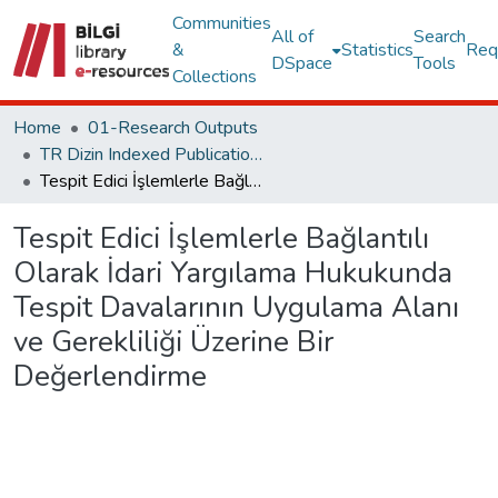
Communities
All of
Search
&
Statistics
Req
DSpace
Tools
Collections
Home
01-Research Outputs
TR Dizin Indexed Publications
Tespit Edici İşlemlerle Bağlantılı Olarak İdari Yargılama Hukukunda Tespit Davalarının Uygulama Alanı ve Gerekliliği Üzerine Bir Değerlendirme
Tespit Edici İşlemlerle Bağlantılı
Olarak İdari Yargılama Hukukunda
Tespit Davalarının Uygulama Alanı
ve Gerekliliği Üzerine Bir
Değerlendirme