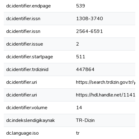
dc.identifier.endpage
539
dc.identifier.issn
1308-3740
dc.identifier.issn
2564-6591
dc.identifier.issue
2
dc.identifier.startpage
511
dc.identifier.trdizinid
447864
dc.identifier.uri
https://search.trdizin.gov.tr
dc.identifier.uri
https://hdl.handle.net/1141
dc.identifier.volume
14
dc.indekslendigikaynak
TR-Dizin
dc.language.iso
tr