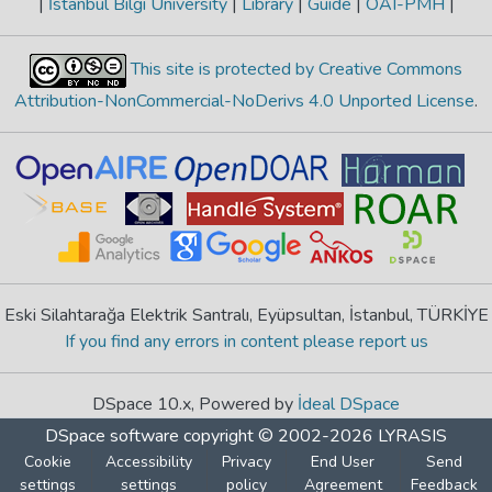
|
İstanbul Bilgi University
|
Library
|
Guide
|
OAI-PMH
|
This site is protected by Creative Commons
Attribution-NonCommercial-NoDerivs 4.0 Unported License
.
Eski Silahtarağa Elektrik Santralı, Eyüpsultan, İstanbul, TÜRKİYE
If you find any errors in content please report us
DSpace 10.x, Powered by
İdeal DSpace
DSpace software
copyright © 2002-2026
LYRASIS
Cookie
Accessibility
Privacy
End User
Send
settings
settings
policy
Agreement
Feedback