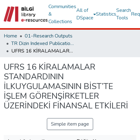
Communities
All of
Search
&
Statistics
Req
DSpace
Tools
Collections
Home
01-Research Outputs
TR Dizin Indexed Publications
UFRS 16 KİRALAMALAR STANDARDININ İLKUYGULAMASININ BİST’TE İŞLEM GÖRENŞİRKETLER ÜZERİNDEKİ FİNANSAL ETKİLERİ
UFRS 16 KİRALAMALAR
STANDARDININ
İLKUYGULAMASININ BİST’TE
İŞLEM GÖRENŞİRKETLER
ÜZERİNDEKİ FİNANSAL ETKİLERİ
Simple item page