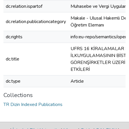
dc.relation.ispartof
Muhasebe ve Vergi Uygulama
Makale - Ulusal Hakemli Der
dc.relation.publicationcategory
Öğretim Elemanı
dc.rights
info:eu-repo/semantics/open
UFRS 16 KİRALAMALAR 
İLKUYGULAMASININ BİST’
dc.title
GÖRENŞİRKETLER ÜZERİN
ETKİLERİ
dc.type
Article
Collections
TR Dizin Indexed Publications