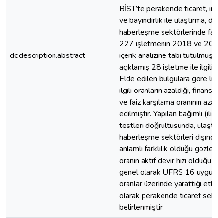
BİST’te perakende ticaret, imal
ve bayındırlık ile ulaştırma, 
haberleşme sektörlerinde faa
227 işletmenin 2018 ve 2019 
dc.description.abstract
içerik analizine tabi tutulmuş, 
açıklamış 28 işletme ile ilgili a
Elde edilen bulgulara göre likid
ilgili oranların azaldığı, finansa
ve faiz karşılama oranının azal
edilmiştir. Yapılan bağımlı (ilişk
testleri doğrultusunda, ulaşt
haberleşme sektörleri dışında
anlamlı farklılık olduğu gözle
oranın aktif devir hızı olduğu
genel olarak UFRS 16 uygula
oranlar üzerinde yarattığı etki
olarak perakende ticaret sek
belirlenmiştir.