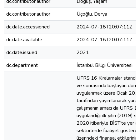
dc.contributor.author
Döğüş, Yaşam
dc.contributor.author
Üçoğlu, Derya
dc.date.accessioned
2024-07-18T20:07:11Z
dc.date.available
2024-07-18T20:07:11Z
dc.date.issued
2021
dc.department
İstanbul Billgi Üniversitesi
UFRS 16 Kiralamalar standar
ve sonrasında başlayan dönem
uygulanmak üzere Ocak 201
tarafından yayımlanarak yürürl
çalışmanın amacı da UFRS 16’
uygulandığı ilk yılın (2019) s
2020 itibariyle BİST’te yer ala
sektörlerde faaliyet gösteren
üzerindeki finansal etkilerinin 