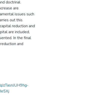
and doctrinal
ncrease are
damental issues such
rries out this
capital reduction and
ital are included,
ented. In the final
 reduction and
ftqJzTasnJUH9hg-
Re5Xj