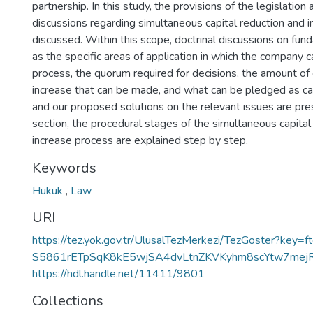
partnership. In this study, the provisions of the legislation 
discussions regarding simultaneous capital reduction and i
discussed. Within this scope, doctrinal discussions on fun
as the specific areas of application in which the company ca
process, the quorum required for decisions, the amount of 
increase that can be made, and what can be pledged as cap
and our proposed solutions on the relevant issues are pres
section, the procedural stages of the simultaneous capital
increase process are explained step by step.
Keywords
Hukuk
,
Law
URI
https://tez.yok.gov.tr/UlusalTezMerkezi/TezGoster?key=
S5861rETpSqK8kE5wjSA4dvLtnZKVKyhm8scYtw7mej
https://hdl.handle.net/11411/9801
Collections