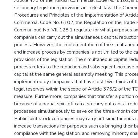
Article 473 of the Turkish Commercial Code No. 6102, is 
secondary legislation provisions in Turkish law. The Com
Procedures and Principles of the Implementation of Articl
Commercial Code No. 6102, the Regulation on the Trade R
Communiqué No. VII-128.1 regulate for what purposes a
companies can carry out the simultaneous capital reductio
process. However, the implementation of the simultaneous
and increase process by companies is not limited to the ca
provisions of the legislation. The simultaneous capital red
process refers to the reduction and subsequent increase 
capital at the same general assembly meeting. This proce
implemented by companies that have lost two-thirds of the
legal reserves within the scope of Article 376/2 of the T
measure. Furthermore, companies that transfer a portion o
because of a partial spin-off can also carry out capital red
processes simultaneously to save on the three-month co
Public joint stock companies may carry out simultaneous c
increase transactions for purposes such as bringing their b
compliance with the legislation, and removing minority sh