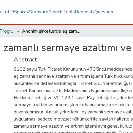
All of DSpace
Statistics
Search Tools
Request/Question
Institute of Graduate Programs Other Publications Collection
Anonim şirketlerde eş zamanlı sermaye azaltımı ve artırımı yapılması
 zamanlı sermaye azaltımı ve 
Abstract
6102 sayılı Türk Ticaret Kanunu'nun 473'üncü maddesind
eş zamanlı sermaye azaltım ve artırım işlemi Türk hukukund
hükümleri ile detaylandırılmıştır. Ticaret Sicil Yönetmeliği, 
Ticaret Kanunu'nun 376. Maddesinin Uygulanmasına İlişkin
Hakkında Tebliğ ve VII-128.1 sayılı Pay Tebliği ile şirketle
sermaye azaltım ve artırım işlemini hangi amaçla ve usulle 
düzenlenmiştir. Ancak şirketlerin, eş zamanlı sermaye azaltı
uygulaması sadece mevzuat hükümleri ile sayılan hallerle sın
zamanlı sermaye azaltım ve artırım işlemi aynı genel kurulda