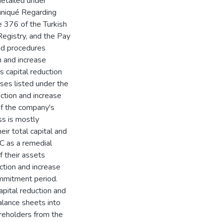
detailed under
muniqué Regarding
e 376 of the Turkish
egistry, and the Pay
nd procedures
n and increase
 capital reduction
ses listed under the
uction and increase
of the company's
ss is mostly
ir total capital and
CC as a remedial
f their assets
uction and increase
mmitment period.
apital reduction and
alance sheets into
areholders from the