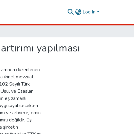
Log In
artırımı yapılması
e zımnen düzenlenen
a ikincil mevzuat
6102 Sayılı Türk
 Usul ve Esaslar
rin eş zamanlı
uygulayabilecekleri
m ve artırım işlemini
ırlı değildir. Eş
 şirketin