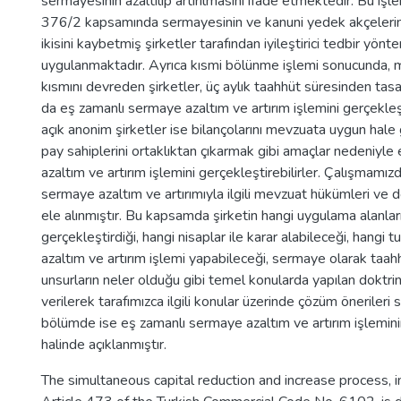
sermayesinin azaltılıp artırılmasını ifade etmektedir. Bu iş
376/2 kapsamında sermayesinin ve kanuni yedek akçelerin
ikisini kaybetmiş şirketler tarafından iyileştirici tedbir yönt
uygulanmaktadır. Ayrıca kısmi bölünme işlemi sonucunda, ma
kısmını devreden şirketler, üç aylık taahhüt süresinden tas
da eş zamanlı sermaye azaltım ve artırım işlemini gerçekleşt
açık anonim şirketler ise bilançolarını mevzuata uygun hale 
pay sahiplerini ortaklıktan çıkarmak gibi amaçlar nedeniyl
azaltım ve artırım işlemini gerçekleştirebilirler. Çalışmamız
sermaye azaltım ve artırımıyla ilgili mevzuat hükümleri ve d
ele alınmıştır. Bu kapsamda şirketin hangi uygulama alanlar
gerçekleştirdiği, hangi nisaplar ile karar alabileceği, hangi 
azaltım ve artırım işlemi yapabileceği, sermaye olarak taah
unsurların neler olduğu gibi temel konularda yapılan doktrin
verilerek tarafımızca ilgili konular üzerinde çözüm önerileri
bölümde ise eş zamanlı sermaye azaltım ve artırım işlemin
halinde açıklanmıştır.
The simultaneous capital reduction and increase process, im