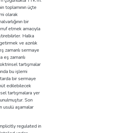
lem çoğunlukla TTK m.
in toplamının üçte
emi olarak
lvarlığının bir
arruf etmek amacıyla
irebilirler. Halka
getirmek ve azınlık
e eş zamanlı sermaye
da eş zamanlı
oktrinsel tartışmalar
ında bu işlemi
tutarda bir sermaye
hüt edilebilecek
sel tartışmalara yer
 sunulmuştur. Son
in usulü aşamalar
plicitly regulated in