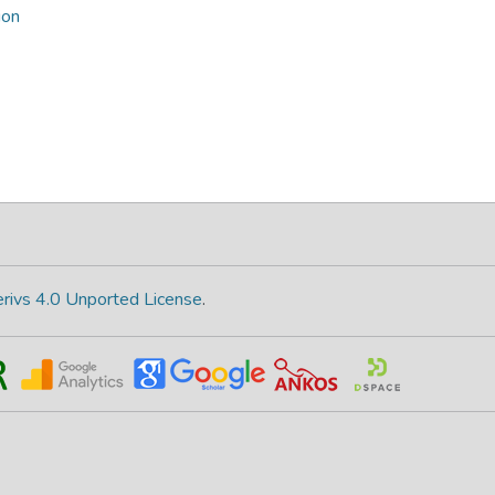
ion
rivs 4.0 Unported License
.