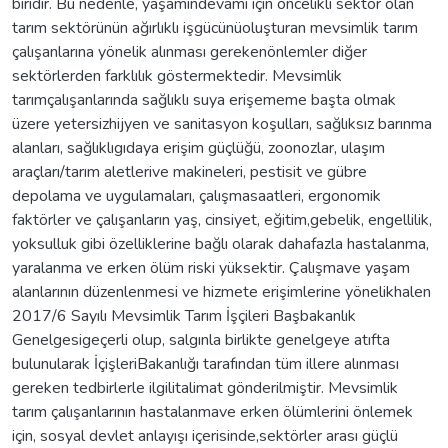
biridir. Bu nedenle, yaşamındevamı için öncelikli sektör olan
tarım sektörünün ağırlıklı işgücünüoluşturan mevsimlik tarım
çalışanlarına yönelik alınması gerekenönlemler diğer
sektörlerden farklılık göstermektedir. Mevsimlik
tarımçalışanlarında sağlıklı suya erişememe başta olmak
üzere yetersizhijyen ve sanitasyon koşulları, sağlıksız barınma
alanları, sağlıklıgıdaya erişim güçlüğü, zoonozlar, ulaşım
araçları/tarım aletlerive makineleri, pestisit ve gübre
depolama ve uygulamaları, çalışmasaatleri, ergonomik
faktörler ve çalışanların yaş, cinsiyet, eğitim,gebelik, engellilik,
yoksulluk gibi özelliklerine bağlı olarak dahafazla hastalanma,
yaralanma ve erken ölüm riski yüksektir. Çalışmave yaşam
alanlarının düzenlenmesi ve hizmete erişimlerine yönelikhalen
2017/6 Sayılı Mevsimlik Tarım İşçileri Başbakanlık
Genelgesigeçerli olup, salgınla birlikte genelgeye atıfta
bulunularak İçişleriBakanlığı tarafından tüm illere alınması
gereken tedbirlerle ilgilitalimat gönderilmiştir. Mevsimlik
tarım çalışanlarının hastalanmave erken ölümlerini önlemek
için, sosyal devlet anlayışı içerisinde,sektörler arası güçlü