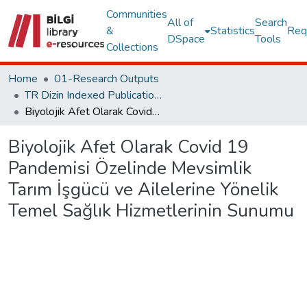
Communities
All of
Search
&
Statistics
Req
DSpace
Tools
Collections
Home
01-Research Outputs
TR Dizin Indexed Publications
Biyolojik Afet Olarak Covid 19 Pandemisi Özelinde Mevsimlik Tarım İşgücü ve Ailelerine Yönelik Temel Sağlık Hizmetlerinin Sunumu
Biyolojik Afet Olarak Covid 19
Pandemisi Özelinde Mevsimlik
Tarım İşgücü ve Ailelerine Yönelik
Temel Sağlık Hizmetlerinin Sunumu