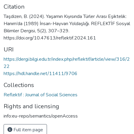
Citation
Taşdizen, B. (2024). Yaşamın Kıyısında Türler Arası Eşiktelik:
Hanım’da (1989) İnsan-Hayvan Yoldaşlığı. REFLEKTİF Sosyal
Bilimler Dergisi, 5(2), 307–329.
https://doi.org/10.47613/reflektif.2024.161
URI
https://dergi.bilgi.edu.tr/index.php/reflektif/article/view/316/2
22
https://hdl.handle.net/11411/9706
Collections
Reflektif : Journal of Social Sciences
Rights and licensing
info:eu-repo/semantics/openAccess
Full item page