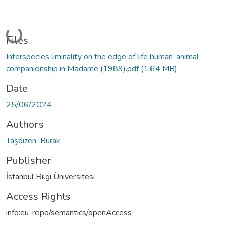
Loading...
Files
Interspecies liminality on the edge of life human-animal
companionship in Madame (1989).pdf
(1.64 MB)
Date
25/06/2024
Authors
Taşdizen, Burak
Publisher
İstanbul Bilgi Üniversitesi
Access Rights
info:eu-repo/semantics/openAccess