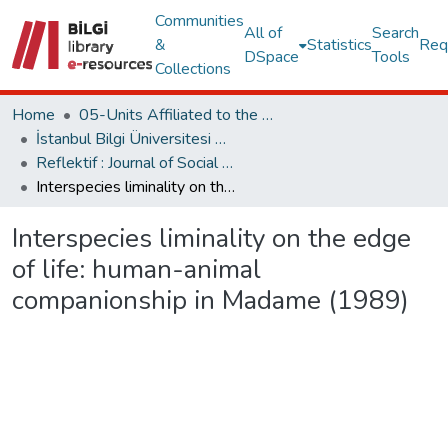
Communities
All of
Search
&
Statistics
Req
DSpace
Tools
Collections
Home
05-Units Affiliated to the Rectorate
İstanbul Bilgi Üniversitesi Dergileri
Reflektif : Journal of Social Sciences
Interspecies liminality on the edge of life: human-animal companionship in Madame (1989)
Interspecies liminality on the edge
of life: human-animal
companionship in Madame (1989)