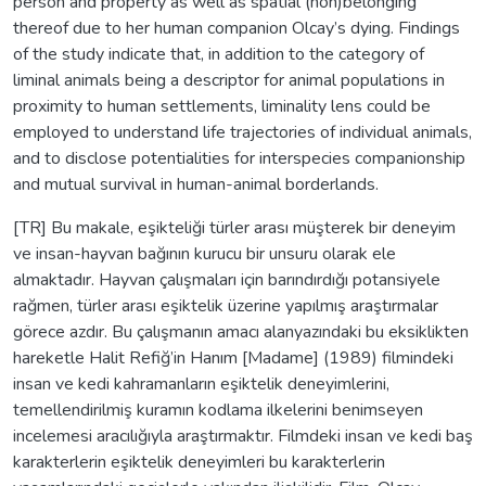
person and property as well as spatial (non)belonging
thereof due to her human companion Olcay’s dying. Findings
of the study indicate that, in addition to the category of
liminal animals being a descriptor for animal populations in
proximity to human settlements, liminality lens could be
employed to understand life trajectories of individual animals,
and to disclose potentialities for interspecies companionship
and mutual survival in human-animal borderlands.
[TR] Bu makale, eşikteliği türler arası müşterek bir deneyim
ve insan-hayvan bağının kurucu bir unsuru olarak ele
almaktadır. Hayvan çalışmaları için barındırdığı potansiyele
rağmen, türler arası eşiktelik üzerine yapılmış araştırmalar
görece azdır. Bu çalışmanın amacı alanyazındaki bu eksiklikten
hareketle Halit Refiğ’in Hanım [Madame] (1989) filmindeki
insan ve kedi kahramanların eşiktelik deneyimlerini,
temellendirilmiş kuramın kodlama ilkelerini benimseyen
incelemesi aracılığıyla araştırmaktır. Filmdeki insan ve kedi baş
karakterlerin eşiktelik deneyimleri bu karakterlerin