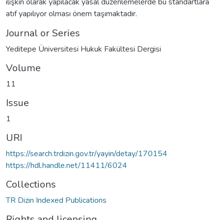
ilişkin olarak yapılacak yasal düzenlemelerde bu standartlara
atıf yapılıyor olması önem taşımaktadır.
Journal or Series
Yeditepe Üniversitesi Hukuk Fakültesi Dergisi
Volume
11
Issue
1
URI
https://search.trdizin.gov.tr/yayin/detay/170154
https://hdl.handle.net/11411/6024
Collections
TR Dizin Indexed Publications
Rights and licensing