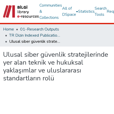
Communities
All of
Search
&
Statistics
Req
DSpace
Tools
Collections
Home
01-Research Outputs
TR Dizin Indexed Publications
Ulusal siber güvenlik stratejilerinde yer alan teknik ve hukuksal yaklaşımlar ve uluslararası standartların rolü
Ulusal siber güvenlik stratejilerinde
yer alan teknik ve hukuksal
yaklaşımlar ve uluslararası
standartların rolü