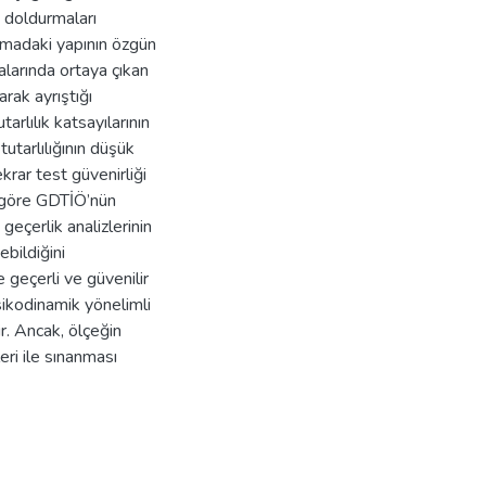
 doldurmaları
ışmadaki yapının özgün
malarında ortaya çıkan
rak ayrıştığı
arlılık katsayılarının
utarlılığının düşük
krar test güvenirliği
e göre GDTİÖ’nün
geçerlik analizlerinin
ebildiğini
 geçerli ve güvenilir
sikodinamik yönelimli
r. Ancak, ölçeğin
eri ile sınanması