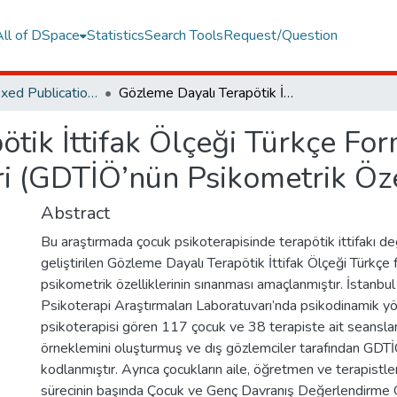
All of DSpace
Statistics
Search Tools
Request/Question
TR Dizin Indexed Publications
Gözleme Dayalı Terapötik İttifak Ölçeği Türkçe Formu’nun (GDTİÖ) Psikometrik Özellikleri (GDTİÖ’nün Psikometrik Özellikleri)
ötik İttifak Ölçeği Türkçe Fo
ri (GDTİÖ’nün Psikometrik Özel
Abstract
Bu araştırmada çocuk psikoterapisinde terapötik ittifakı de
geliştirilen Gözleme Dayalı Terapötik İttifak Ölçeği Türkç
psikometrik özelliklerinin sınanması amaçlanmıştır. İstanbul 
Psikoterapi Araştırmaları Laboratuvarı’nda psikodinamik yö
psikoterapisi gören 117 çocuk ve 38 terapiste ait seansla
örneklemini oluşturmuş ve dış gözlemciler tarafından GDTİÖ
kodlanmıştır. Ayrıca çocukların aile, öğretmen ve terapistl
sürecinin başında Çocuk ve Genç Davranış Değerlendirme