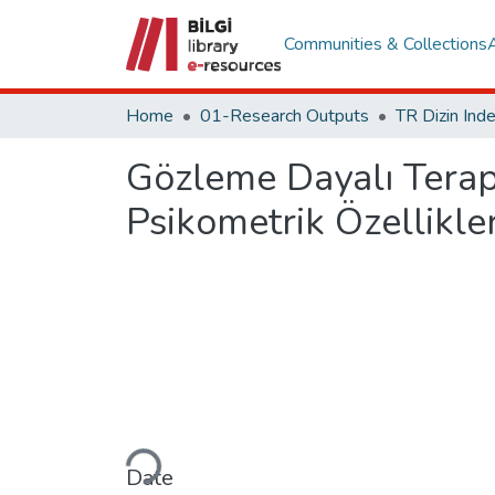
Communities & Collections
Home
01-Research Outputs
Gözleme Dayalı Terap
Psikometrik Özellikle
Loading...
Date