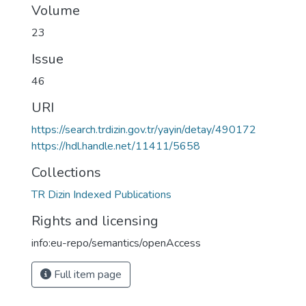
Volume
23
Issue
46
URI
https://search.trdizin.gov.tr/yayin/detay/490172
https://hdl.handle.net/11411/5658
Collections
TR Dizin Indexed Publications
Rights and licensing
info:eu-repo/semantics/openAccess
Full item page