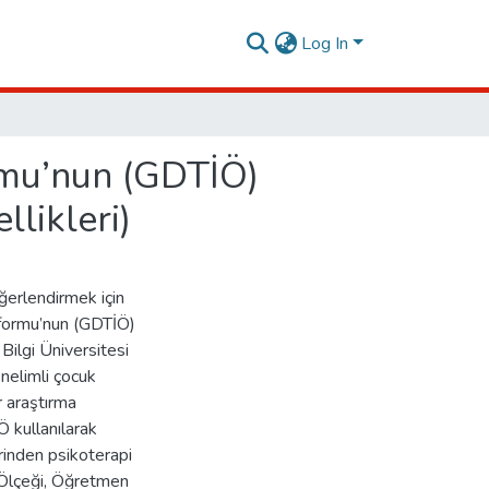
Log In
rmu’nun (GDTİÖ)
likleri)
ğerlendirmek için
e formu’nun (GDTİÖ)
Bilgi Üniversitesi
nelimli çocuk
r araştırma
 kullanılarak
erinden psikoterapi
 Ölçeği, Öğretmen