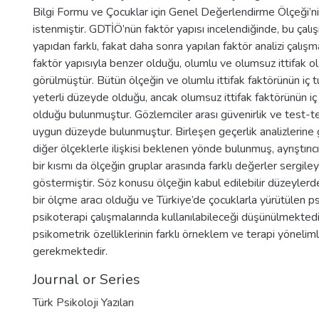
Bilgi Formu ve Çocuklar için Genel Değerlendirme Ölçeği’ni
istenmiştir. GDTİÖ’nün faktör yapısı incelendiğinde, bu çal
yapıdan farklı, fakat daha sonra yapılan faktör analizi çalış
faktör yapısıyla benzer olduğu, olumlu ve olumsuz ittifak ola
görülmüştür. Bütün ölçeğin ve olumlu ittifak faktörünün iç tut
yeterli düzeyde olduğu, ancak olumsuz ittifak faktörünün iç t
olduğu bulunmuştur. Gözlemciler arası güvenirlik ve test-te
uygun düzeyde bulunmuştur. Birleşen geçerlik analizlerin
diğer ölçeklerle ilişkisi beklenen yönde bulunmuş, ayrıştırıcı 
bir kısmı da ölçeğin gruplar arasında farklı değerler sergiley
göstermiştir. Söz konusu ölçeğin kabul edilebilir düzeylerde
bir ölçme aracı olduğu ve Türkiye’de çocuklarla yürütülen p
psikoterapi çalışmalarında kullanılabileceği düşünülmektedi
psikometrik özelliklerinin farklı örneklem ve terapi yöneliml
gerekmektedir.
Journal or Series
Türk Psikoloji Yazıları