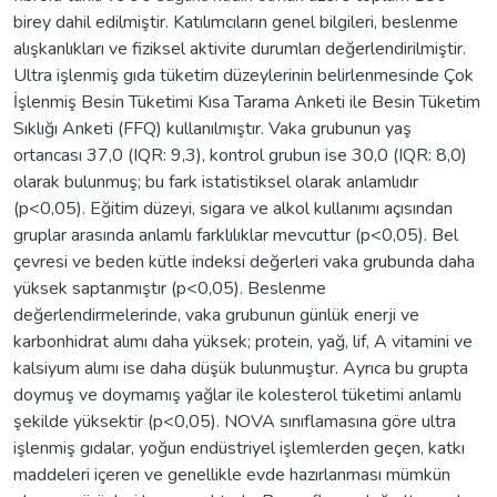
birey dahil edilmiştir. Katılımcıların genel bilgileri, beslenme
alışkanlıkları ve fiziksel aktivite durumları değerlendirilmiştir.
Ultra işlenmiş gıda tüketim düzeylerinin belirlenmesinde Çok
İşlenmiş Besin Tüketimi Kısa Tarama Anketi ile Besin Tüketim
Sıklığı Anketi (FFQ) kullanılmıştır. Vaka grubunun yaş
ortancası 37,0 (IQR: 9,3), kontrol grubun ise 30,0 (IQR: 8,0)
olarak bulunmuş; bu fark istatistiksel olarak anlamlıdır
(p<0,05). Eğitim düzeyi, sigara ve alkol kullanımı açısından
gruplar arasında anlamlı farklılıklar mevcuttur (p<0,05). Bel
çevresi ve beden kütle indeksi değerleri vaka grubunda daha
yüksek saptanmıştır (p<0,05). Beslenme
değerlendirmelerinde, vaka grubunun günlük enerji ve
karbonhidrat alımı daha yüksek; protein, yağ, lif, A vitamini ve
kalsiyum alımı ise daha düşük bulunmuştur. Ayrıca bu grupta
doymuş ve doymamış yağlar ile kolesterol tüketimi anlamlı
şekilde yüksektir (p<0,05). NOVA sınıflamasına göre ultra
işlenmiş gıdalar, yoğun endüstriyel işlemlerden geçen, katkı
maddeleri içeren ve genellikle evde hazırlanması mümkün