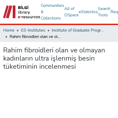
Communities
All of
Search
&
Statistics
Req
DSpace
Tools
Collections
Home
03-Institutes
Institute of Graduate Programs Other Publications Collection
Rahim fibroidleri olan ve olmayan kadınların ultra işlenmiş besin tüketiminin incelenmesi
Rahim fibroidleri olan ve olmayan
kadınların ultra işlenmiş besin
tüketiminin incelenmesi