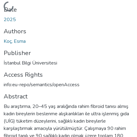
Loading...
Date
2025
Authors
Koç, Esma
Publisher
İstanbul Bilgi Üniversitesi
Access Rights
info:eu-repo/semantics/openAccess
Abstract
Bu araştırma, 20–45 yaş aralığında rahim fibroid tanısı almış
kadın bireylerin beslenme alışkanlıkları ile ultra işlenmiş gıda
(UİG) tüketim düzeylerini, sağlıklı kadın bireylerle
karşılaştırmak amacıyla yürütülmüştür. Çalışmaya 90 rahim
fibroid tanılı ve 90 sağlıklı kadın olmak üzere toplam 180