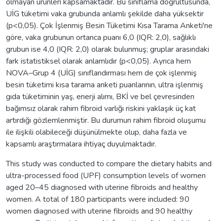
olmayan ürünleri kapsamaktadır. Bu sınıflama doğrultusunda,
UİG tüketimi vaka grubunda anlamlı şekilde daha yüksektir
(p<0,05). Çok İşlenmiş Besin Tüketimi Kısa Tarama Anketi'ne
göre, vaka grubunun ortanca puanı 6,0 (IQR: 2,0), sağlıklı
grubun ise 4,0 (IQR: 2,0) olarak bulunmuş; gruplar arasındaki
fark istatistiksel olarak anlamlıdır (p<0,05). Ayrıca hem
NOVA–Grup 4 (UİG) sınıflandırması hem de çok işlenmiş
besin tüketimi kısa tarama anketi puanlarının, ultra işlenmiş
gıda tüketiminin yaş, enerji alımı, BKİ ve bel çevresinden
bağımsız olarak rahim fibroid varlığı riskini yaklaşık üç kat
artırdığı gözlemlenmiştir. Bu durumun rahim fibroid oluşumu
ile ilişkili olabileceği düşünülmekte olup, daha fazla ve
kapsamlı araştırmalara ihtiyaç duyulmaktadır.
This study was conducted to compare the dietary habits and
ultra-processed food (UPF) consumption levels of women
aged 20–45 diagnosed with uterine fibroids and healthy
women. A total of 180 participants were included: 90
women diagnosed with uterine fibroids and 90 healthy