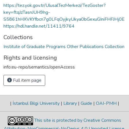
https://tez.yok.gov.tr/UlusalTezMerkezi/TezGoster?
key=ftqJzTasnJUH9hg-
S5861hHXVKYfbcn7g0LFqOyjkyUkya0bGexuGIniFHFJHj0E
https://hdl.handle.net/11411/9764
Collections
Institute of Graduate Programs Other Publications Collection
Rights and licensing
info:eu-repo/semantics/openAccess
Full item page
|
İstanbul Bilgi University
|
Library
|
Guide
|
OAI-PMH
|
This site is protected by Creative Commons
Attribution-NonCommercial-NoDerivs 4.0 Unported License
.