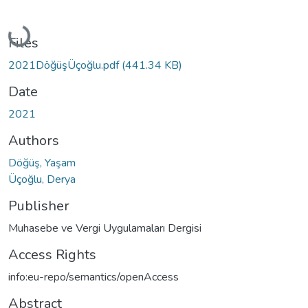
Loading...
Files
2021DöğüşÜçoğlu.pdf
(441.34 KB)
Date
2021
Authors
Döğüş, Yaşam
Üçoğlu, Derya
Publisher
Muhasebe ve Vergi Uygulamaları Dergisi
Access Rights
info:eu-repo/semantics/openAccess
Abstract