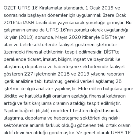
ÖZET: UFRS 16 Kiralamalar standardı, 1 Ocak 2019 ve
sonrasında başlayan dönemler için uygulanmak üzere Ocak
2016’da IASB tarafından yayımlanarak yürürlüğe girmiştir. Bu
çalışmanın amacı da UFRS 16’nın zorunlu olarak uygulandığı
ilk yılın (2019) sonunda, Mayıs 2020 itibariyle BİST’te yer
alan ve belirli sektörlerde faaliyet gösteren işletmeler
üzerindeki finansal etkilerinin tespit edilmesidir. BİST’te
perakende ticaret, imalat, bilişim, inşaat ve bayındırlık ile
ulaştırma, depolama ve haberleşme sektörlerinde faaliyet
gösteren 227 işletmenin 2018 ve 2019 yılsonu raporları
içerik analizine tabi tutulmuş, gerekli verileri açıklamış 28
işletme ile ilgili analizler yapılmıştır. Elde edilen bulgulara göre
likidite ve karlılıkla ilgili oranların azaldığı, finansal kaldıracın
arttığı ve faiz karşılama oranının azaldığı tespit edilmiştir.
Yapılan bağımlı (ilişkili) örnekler t testleri doğrultusunda,
ulaştırma, depolama ve haberleşme sektörleri dışındaki
sektörlerde anlamlı farklılık olduğu gözlenen tek ortak oranın
aktif devir hızı olduğu görülmüştür. Ve genel olarak UFRS 16