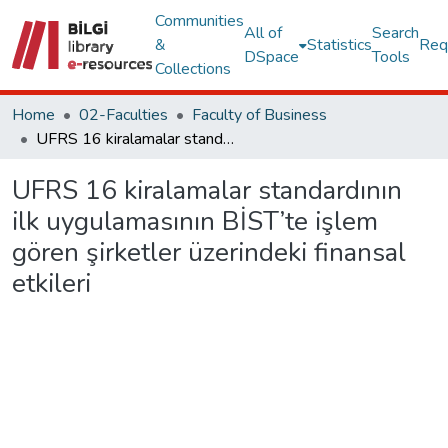
Communities
All of
Search
&
Statistics
Req
DSpace
Tools
Collections
Home
02-Faculties
Faculty of Business
UFRS 16 kiralamalar standardının ilk uygulamasının BİST’te işlem gören şirketler üzerindeki finansal etkileri
UFRS 16 kiralamalar standardının
ilk uygulamasının BİST’te işlem
gören şirketler üzerindeki finansal
etkileri